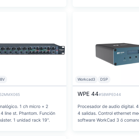
8V
Workcad3
DSP
WPE 44
52MMX065
#58WPE044
alógico. 1 ch micro + 2
Procesador de audio digital. 
+ 4 line st. Phantom. Función
4 salidas. Control ethernet me
áster. 1 unidad rack 19''.
software WorkCad 3 ó coman