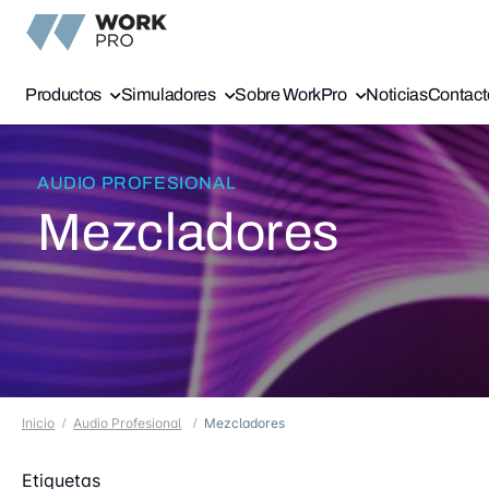
Productos
Simuladores
Sobre WorkPro
Noticias
Contact
AUDIO PROFESIONAL
Mezcladores
Inicio
Audio Profesional
Mezcladores
Etiquetas