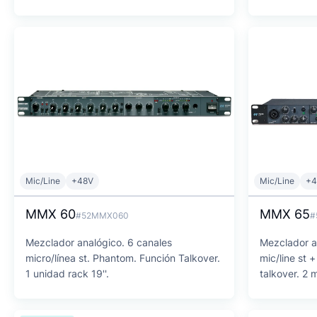
Mic/Line
+48V
Mic/Line
+4
MMX 60
MMX 65
#52MMX060
#
Mezclador analógico. 6 canales
Mezclador an
micro/línea st. Phantom. Función Talkover.
mic/line st 
1 unidad rack 19''.
talkover. 2 m