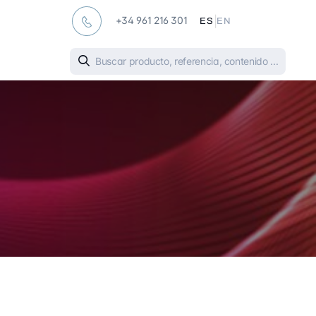
|
+34 961 216 301
ES
EN