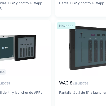
lidas, DSP y control PC/App.
Dante, DSP y control PC/App
-C
Novedad
J45
WAC 8
LED725
#28LED726
til de 4'' y launcher de APPs
Pantalla táctil de 8'' y launch