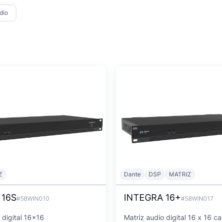
dio
Z
Dante
DSP
MATRIZ
 16S
INTEGRA 16+
#58WIN010
#58WIN017
 digital 16x16
Matriz audio digital 16 x 16 ca