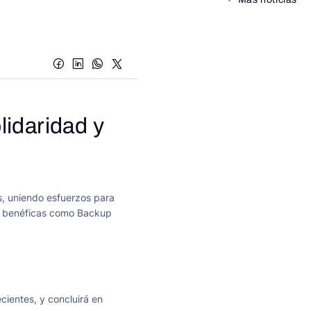
lidaridad y
or la Solidaridad y la Es
as, uniendo esfuerzos para
es benéficas como Backup
ientes, y concluirá en