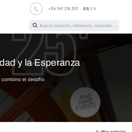
|
+34 961 216 301
ES
EN
idad y la Esperanza
idad y la Esperanza
a combina el desafío
Más noticias