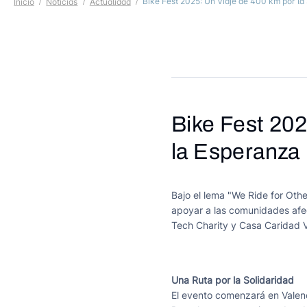
Bike Fest 2025: Un Viaje de 400 km por la
Inicio
Noticias
Actualidad
Bike Fest 202
Bike Fest 2
la Esperanza
Bajo el lema "We Ride for Othe
apoyar a las comunidades afe
Tech Charity y Casa Caridad V
Una Ruta por la Solidaridad
El evento comenzará en Valenc