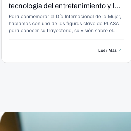
tecnología del entretenimiento y los
eventos en vivo por el Día
Para conmemorar el Día Internacional de la Mujer,
hablamos con una de las figuras clave de PLASA
Internacional de la Mujer
para conocer su trayectoria, su visión sobre el
papel de las mujeres en la industria técnica y
audiovisual, y sus consejos para las futuras
Leer Más
generaciones. Una conversación inspiradora que
destaca el talento, la perseverancia y el impacto
de las mujeres en nuestro sector.