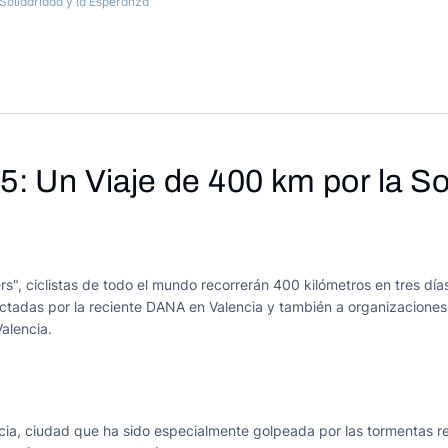
 Solidaridad y la Esperanza
5: Un Viaje de 400 km por la So
025: Un Viaje de 400 km p
rs", ciclistas de todo el mundo recorrerán 400 kilómetros en tres dí
ctadas por la reciente DANA en Valencia y también a organizacion
alencia.
ia, ciudad que ha sido especialmente golpeada por las tormentas rec